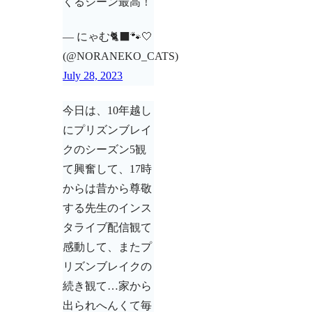
くるシーン最高！
— にゃむ🐈‍⬛🐾🤍
(@NORANEKO_CATS)
July 28, 2023
今日は、10年越し
にプリズンブレイ
クのシーズン5観
て興奮して、17時
からは昔から尊敬
する先生のインス
タライブ配信観て
感動して、またプ
リズンブレイクの
続き観て…家から
出られへんくて毎