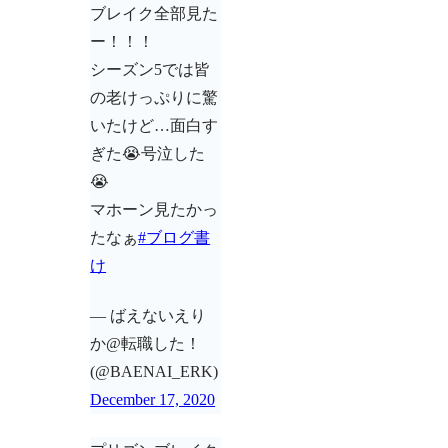
ブレイク全部見た
ー！！！
シーズン5では皆
の老けっぷりに驚
いたけど…面白す
ぎた😭号泣した
😭
マホーン見たかっ
たなぁ
#ブログ書
け
— ばえないえり
か@転職した！
(@BAENAI_ERK)
December 17, 2020