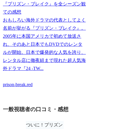
『プリズン・ブレイク』を全シーズン観
ての感想
おもしろい海外ドラマの代表としてよく
名前が挙がる『プリズン・ブレイク』。
2005年に本国アメリカで初めて放送さ
れ、そのあと日本でもDVDでのレンタ
ルが開始。日本で爆発的な人気を誇り、
レンタル店に徹夜組まで現れた超人気海
外ドラマ『24 -TW...
prison-break.red
一般視聴者の口コミ・感想
ついに！プリズン