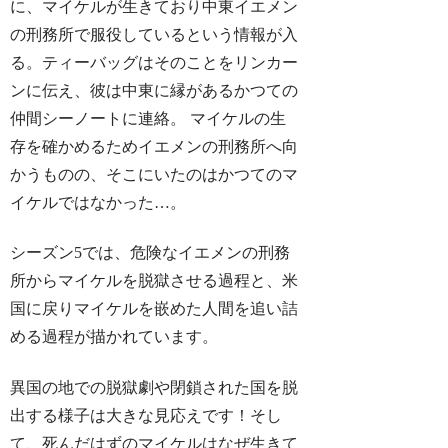
に、マイケルが生きており中東イエメン
の刑務所で服役しているという情報が入
る。ティーバッグはそのことをリンカー
ンに伝え、彼は中東に縁があるかつての
仲間シーノートに連絡。 マイケルの生
存を確かめるためイエメンの刑務所へ向
かうものの、そこにいたのはかつてのマ
イケルではなかった…。
シーズン5では、
危険なイエメンの刑務
所からマイケルを脱獄させる過程と、米
国に戻りマイケルを嵌めた人間を追い詰
める過程
が描かれています。
異国の地での脱獄劇や閉鎖された国を脱
出する様子は大きな見応えです！そし
て、死んだはずのマイケルはなぜ生きて